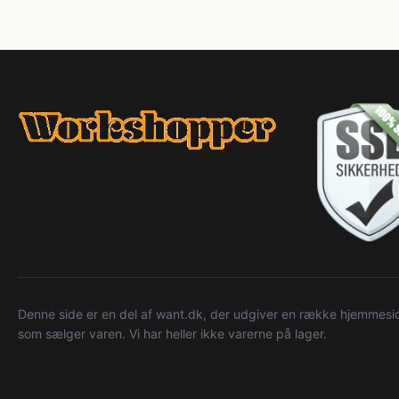
Denne side er en del af want.dk, der udgiver en række hjemmeside
som sælger varen. Vi har heller ikke varerne på lager.