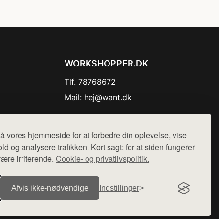
WORKSHOPPER.DK
Tlf. 78768672
Mail:
hej@want.dk
Cookie- og privatlivspolitik
å vores hjemmeside for at forbedre din oplevelse, vise
ld og analysere trafikken. Kort sagt: for at siden fungerer
være irriterende.
Cookie- og privatlivspolitik.
r sælges ikke varer fra denne side - vi henviser til de shops,
Afvis ikke‑nødvendige
Indstillinger