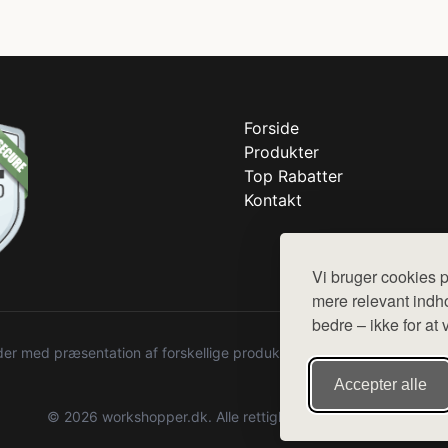
Forside
Produkter
Top Rabatter
Kontakt
Vi bruger cookies p
mere relevant indho
bedre – ikke for at 
r med præsentation af forskellige produkter fra diverse webshops. De
Accepter alle
© 2026 workshopper.dk. Alle rettigheder forbeholdes.