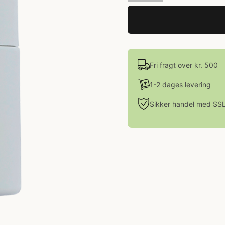
Fri fragt over kr. 500
1-2 dages levering
Sikker handel med SS