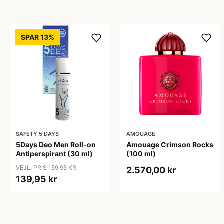
SPAR 13%
SAFETY 5 DAYS
AMOUAGE
5Days Deo Men Roll-on
Amouage Crimson Rocks
Antiperspirant (30 ml)
(100 ml)
VEJL. PRIS 159,95 KR
2.570,00 kr
139,95 kr