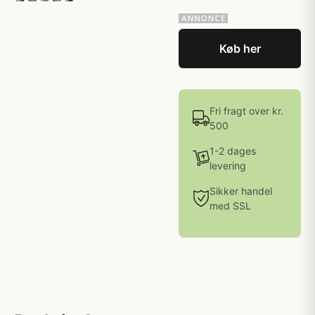
Køb her
Fri fragt over kr.
500
1-2 dages
levering
Sikker handel
med SSL