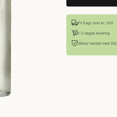
Fri fragt over kr. 500
1-2 dages levering
Sikker handel med SS