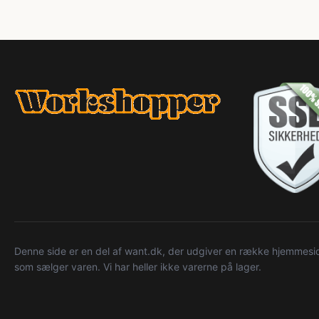
Denne side er en del af want.dk, der udgiver en række hjemmeside
som sælger varen. Vi har heller ikke varerne på lager.