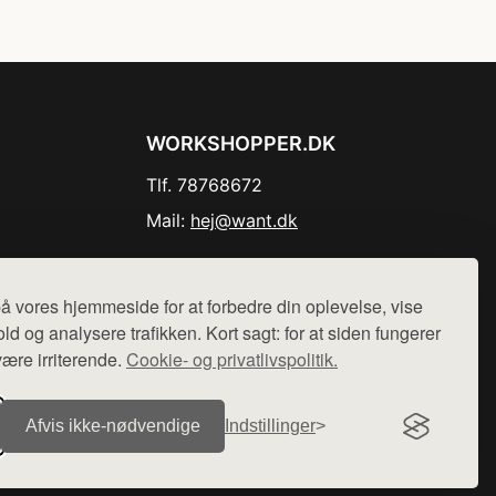
WORKSHOPPER.DK
Tlf. 78768672
Mail:
hej@want.dk
Cookie- og privatlivspolitik
å vores hjemmeside for at forbedre din oplevelse, vise
ld og analysere trafikken. Kort sagt: for at siden fungerer
være irriterende.
Cookie- og privatlivspolitik.
r sælges ikke varer fra denne side - vi henviser til de shops,
Afvis ikke‑nødvendige
Indstillinger