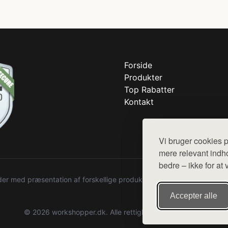
Forside
Produkter
Top Rabatter
Kontakt
Vi bruger cookies p
mere relevant indho
bedre – ikke for at 
r med præsentation af forskellige produkter fra diverse webshops. De
Accepter alle
© 2026 workshopper.dk. Alle rettigheder forbeholdes.