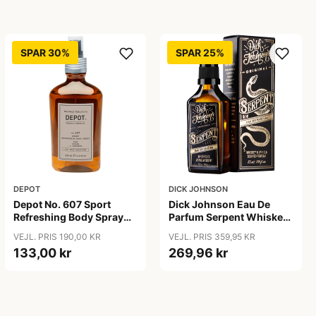
SPAR 30%
SPAR 25%
DEPOT
DICK JOHNSON
Depot No. 607 Sport
Dick Johnson Eau De
Refreshing Body Spray
Parfum Serpent Whiskey
(200 ml)
& Vanilla (50 ml)
VEJL. PRIS 190,00 KR
VEJL. PRIS 359,95 KR
133,00 kr
269,96 kr