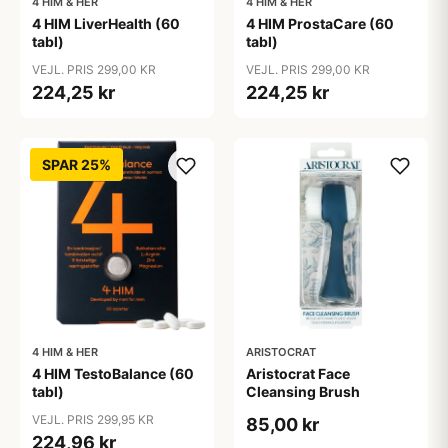
4 HIM & HER
4 HIM & HER
4 HIM LiverHealth (60
4 HIM ProstaCare (60
tabl)
tabl)
VEJL. PRIS 299,00 KR
VEJL. PRIS 299,00 KR
224,25 kr
224,25 kr
SPAR 25%
4 HIM & HER
ARISTOCRAT
4 HIM TestoBalance (60
Aristocrat Face
tabl)
Cleansing Brush
VEJL. PRIS 299,95 KR
85,00 kr
224,96 kr