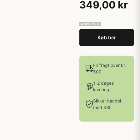
349,00 kr
Køb her
Fri fragt over kr.
500
1-2 dages
levering
Sikker handel
med SSL