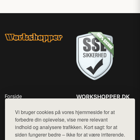
Forside
WORKSHOPPER.DK
Produkter
Tlf. 78768672
Top Rabatter
Vi bruger cookies på vores hjemmeside for at
Mail:
hej@want.dk
Kontakt
forbedre din oplevelse, vise mere relevant
indhold og analysere trafikken. Kort sagt: for at
Cookie- og privatlivspolitik
siden fungerer bedre – ikke for at være irriterende.