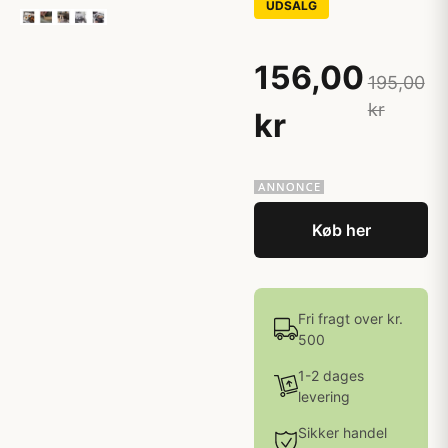
UDSALG
156,00
195,00
kr
kr
Køb her
Fri fragt over kr.
500
1-2 dages
levering
Sikker handel