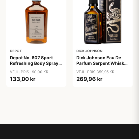
DEPOT
DICK JOHNSON
Depot No. 607 Sport
Dick Johnson Eau De
Refreshing Body Spray
Parfum Serpent Whiskey
(200 ml)
& Vanilla (50 ml)
VEJL. PRIS 190,00 KR
VEJL. PRIS 359,95 KR
133,00 kr
269,96 kr