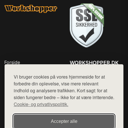
Forside
WORKSHOPPER.DK
Produkter
Tlf. 78768672
Top Rabatter
Vi bruger cookies på vores hjemmeside for at
Mail:
hej@want.dk
Kontakt
forbedre din oplevelse, vise mere relevant
indhold og analysere trafikken. Kort sagt: for at
Cookie- og privatlivspolitik
siden fungerer bedre – ikke for at være irriterende.
Cookie- og privatlivspolitik.
Denne side er en del af want.dk, der udgiver en række
Accepter alle
hjemmesider med præsentation af forskellige produkter fra