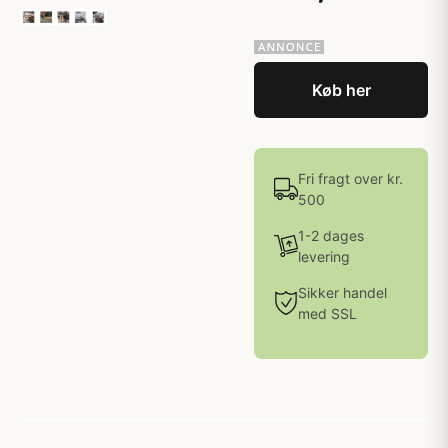
Køb her
Fri fragt over kr.
500
1-2 dages
levering
Sikker handel
med SSL