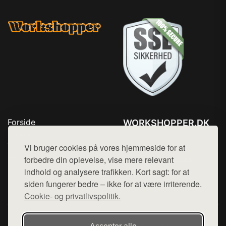
Forside
WORKSHOPPER.DK
Produkter
Tlf. 78768672
Top Rabatter
Vi bruger cookies på vores hjemmeside for at
Mail:
hej@want.dk
Kontakt
forbedre din oplevelse, vise mere relevant
indhold og analysere trafikken. Kort sagt: for at
Cookie- og privatlivspolitik
siden fungerer bedre – ikke for at være irriterende.
Cookie- og privatlivspolitik.
Denne side er en del af want.dk, der udgiver en række