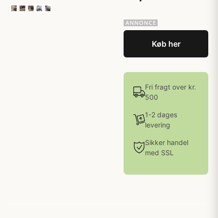
Køb her
Fri fragt over kr.
500
1-2 dages
levering
Sikker handel
med SSL