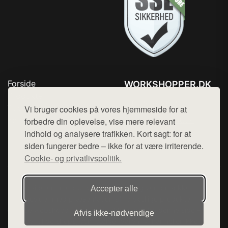
Forside
WORKSHOPPER.DK
Produkter
Tlf. 78768672
Top Rabatter
Vi bruger cookies på vores hjemmeside for at
Mail:
hej@want.dk
Kontakt
forbedre din oplevelse, vise mere relevant
indhold og analysere trafikken. Kort sagt: for at
Cookie- og privatlivspolitik
siden fungerer bedre – ikke for at være irriterende.
Cookie- og privatlivspolitik.
Denne side er en del af want.dk, der udgiver en række
Accepter alle
hjemmesider med præsentation af forskellige produkter fra
diverse webshops. Der sælges ikke varer fra denne side - vi
Afvis ikke‑nødvendige
henviser til de shops, som sælger varen. Vi har heller ikke