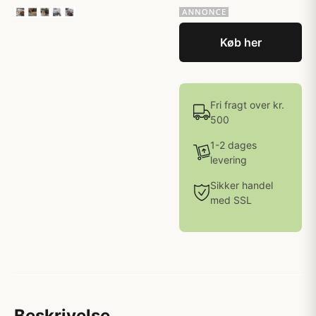
Køb her
Fri fragt over kr.
500
1-2 dages
levering
Sikker handel
med SSL
Beskrivelse