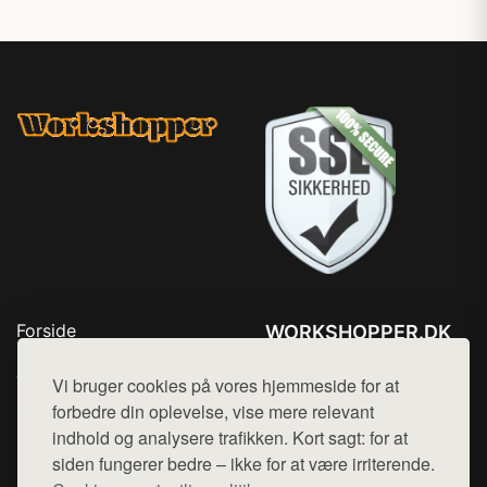
Forside
WORKSHOPPER.DK
Produkter
Tlf. 78768672
Top Rabatter
Vi bruger cookies på vores hjemmeside for at
Mail:
hej@want.dk
Kontakt
forbedre din oplevelse, vise mere relevant
indhold og analysere trafikken. Kort sagt: for at
Cookie- og privatlivspolitik
siden fungerer bedre – ikke for at være irriterende.