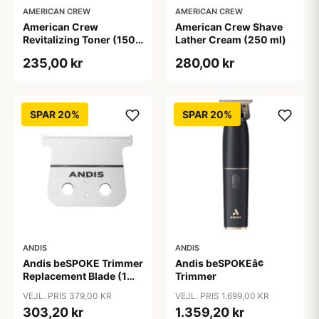
AMERICAN CREW
AMERICAN CREW
American Crew
American Crew Shave
Revitalizing Toner (150
Lather Cream (250 ml)
ml)
235,00 kr
280,00 kr
SPAR 20%
SPAR 20%
ANDIS
ANDIS
Andis beSPOKE Trimmer
Andis beSPOKEâ¢
Replacement Blade (1
Trimmer
stk)
VEJL. PRIS 379,00 KR
VEJL. PRIS 1.699,00 KR
303,20 kr
1.359,20 kr