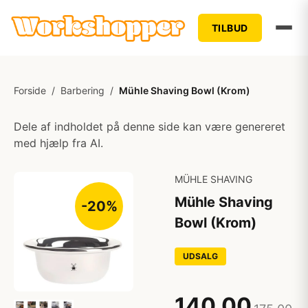
TILBUD
Forside
/
Barbering
/
Mühle Shaving Bowl (Krom)
Dele af indholdet på denne side kan være genereret
med hjælp fra AI.
MÜHLE SHAVING
Mühle Shaving
-20%
Bowl (Krom)
UDSALG
140,00