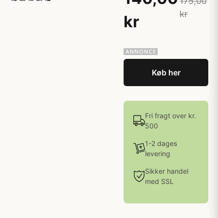
175,00
kr
kr
Køb her
Fri fragt over kr.
500
1-2 dages
levering
Sikker handel
med SSL