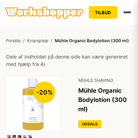
TILBUD
Forside
/
Kropspleje
/
Mühle Organic Bodylotion (300 ml)
Dele af indholdet på denne side kan være genereret
med hjælp fra AI.
MÜHLE SHAVING
Mühle Organic
-20%
Bodylotion (300
ml)
UDSALG