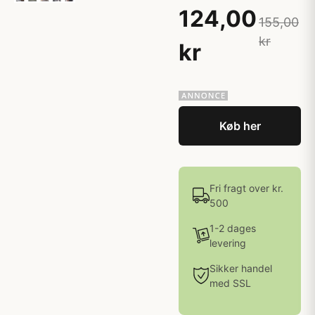
124,00
155,00
kr
kr
Køb her
Fri fragt over kr.
500
1-2 dages
levering
Sikker handel
med SSL