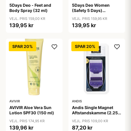
5Days Deo - Feet and
5Days Deo Women
Body Spray (32 ml)
(Safety 5 Days)
Antiperspirant
VEJL. PRIS 159,00 KR
VEJL. PRIS 159,95 KR
139,95 kr
139,95 kr
SPAR 20%
SPAR 20%
AVIVIR
ANDIS
AVIVIR Aloe Vera Sun
Andis Single Magnet
Lotion SPF30 (150 ml)
Aftstandskamme (2.25
mm & 4.5 mm)
VEJL. PRIS 174,95 KR
VEJL. PRIS 109,00 KR
139,96 kr
87,20 kr