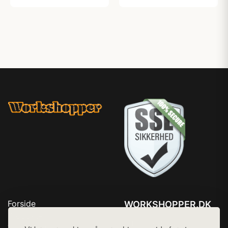
Forside
WORKSHOPPER.DK
Produkter
Tlf. 78768672