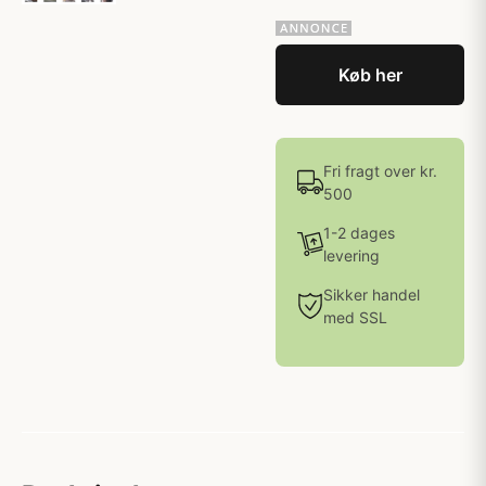
Køb her
Fri fragt over kr.
500
1-2 dages
levering
Sikker handel
med SSL