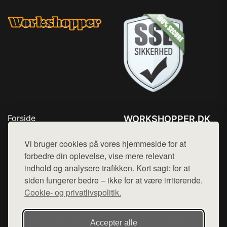
Forside
WORKSHOPPER.DK
Produkter
Tlf. 78768672
Top Rabatter
Vi bruger cookies på vores hjemmeside for at
Mail:
hej@want.dk
Kontakt
forbedre din oplevelse, vise mere relevant
indhold og analysere trafikken. Kort sagt: for at
Cookie- og privatlivspolitik
siden fungerer bedre – ikke for at være irriterende.
Cookie- og privatlivspolitik.
Denne side er en del af want.dk, der udgiver en række
Accepter alle