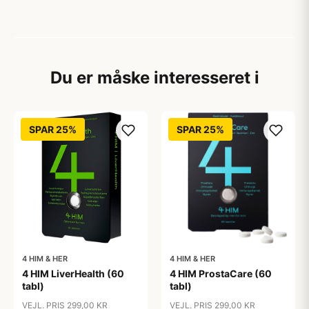
Du er måske interesseret i
SPAR 25%
SPAR 25%
4 HIM & HER
4 HIM & HER
4 HIM LiverHealth (60
4 HIM ProstaCare (60
tabl)
tabl)
VEJL. PRIS 299,00 KR
VEJL. PRIS 299,00 KR