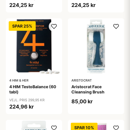
224,25 kr
224,25 kr
SPAR 25%
4 HIM & HER
ARISTOCRAT
4 HIM TestoBalance (60
Aristocrat Face
tabl)
Cleansing Brush
VEJL. PRIS 299,95 KR
85,00 kr
224,96 kr
SPAR 10%