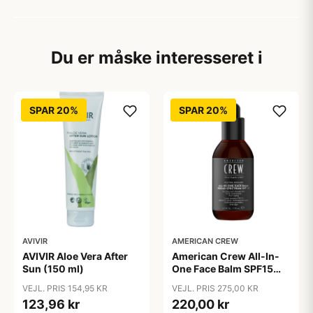
Du er måske interesseret i
SPAR 20%
SPAR 20%
AVIVIR
AMERICAN CREW
AVIVIR Aloe Vera After
American Crew All-In-
Sun (150 ml)
One Face Balm SPF15
170 ml.
VEJL. PRIS 154,95 KR
VEJL. PRIS 275,00 KR
123,96 kr
220,00 kr