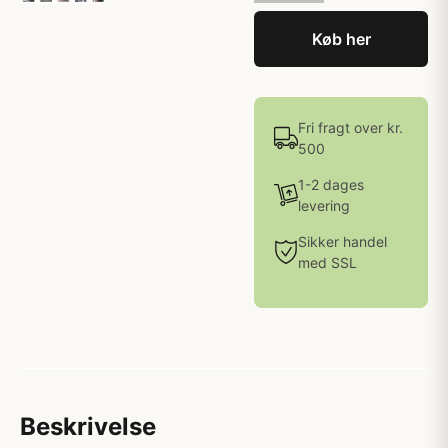
Køb her
Fri fragt over kr.
500
1-2 dages
levering
Sikker handel
med SSL
Beskrivelse