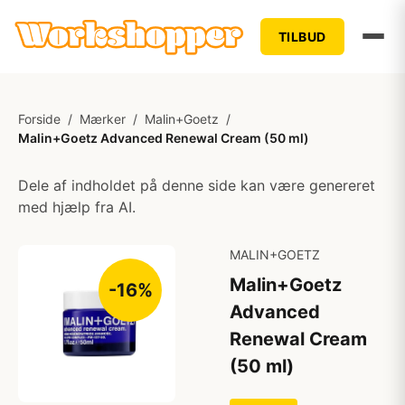
TILBUD
Forside
/
Mærker
/
Malin+Goetz
/
Malin+Goetz Advanced Renewal Cream (50 ml)
Dele af indholdet på denne side kan være genereret
med hjælp fra AI.
MALIN+GOETZ
Malin+Goetz
-16%
Advanced
Renewal Cream
(50 ml)