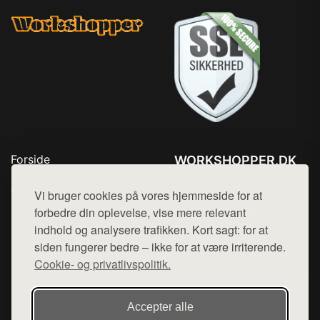
Forside
WORKSHOPPER.DK
Produkter
Tlf. 78768672
Top Rabatter
Vi bruger cookies på vores hjemmeside for at
Mail:
hej@want.dk
Kontakt
forbedre din oplevelse, vise mere relevant
indhold og analysere trafikken. Kort sagt: for at
Cookie- og privatlivspolitik
siden fungerer bedre – ikke for at være irriterende.
Cookie- og privatlivspolitik.
Denne side er en del af want.dk, der udgiver en række
Accepter alle