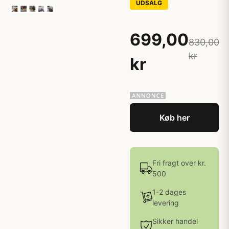
UDSALG
699,00
830,00
kr
kr
Køb her
Fri fragt over kr.
500
1-2 dages
levering
Sikker handel