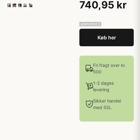
740,95 kr
Køb her
Fri fragt over kr.
500
1-2 dages
levering
Sikker handel
med SSL