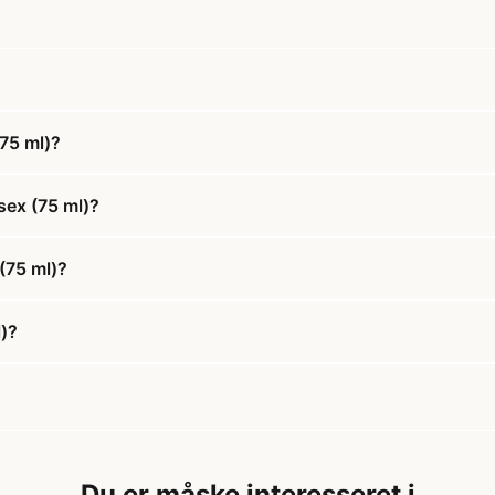
75 ml)?
sex (75 ml)?
(75 ml)?
l)?
Du er måske interesseret i