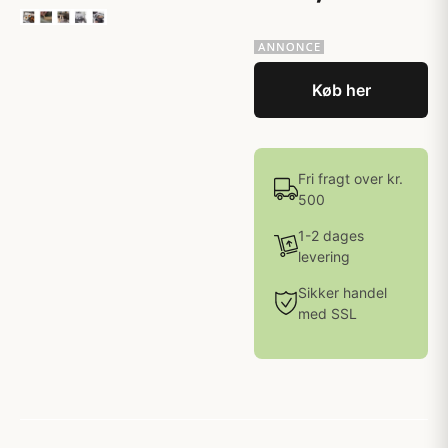
Køb her
Fri fragt over kr.
500
1-2 dages
levering
Sikker handel
med SSL