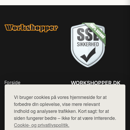
Forside
WORKSHOPPER.DK
Produkter
Tlf. 78768672
Top Rabatter
Vi bruger cookies på vores hjemmeside for at
Mail:
hej@want.dk
Kontakt
forbedre din oplevelse, vise mere relevant
indhold og analysere trafikken. Kort sagt: for at
Cookie- og privatlivspolitik
siden fungerer bedre – ikke for at være irriterende.
Cookie- og privatlivspolitik.