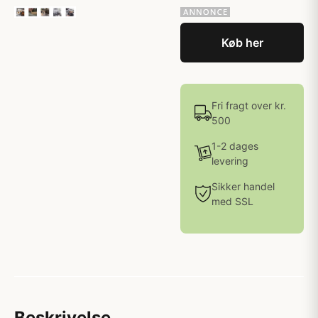
Køb her
Fri fragt over kr.
500
1-2 dages
levering
Sikker handel
med SSL
Beskrivelse