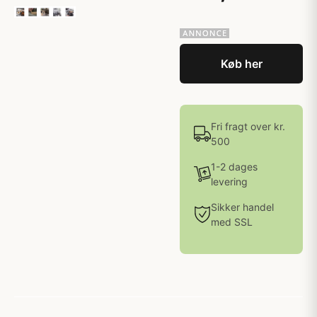
Køb her
Fri fragt over kr.
500
1-2 dages
levering
Sikker handel
med SSL