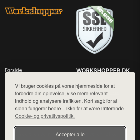
Forside
WORKSHOPPER.DK
Produkter
Tlf. 78768672
Top Rabatter
Vi bruger cookies på vores hjemmeside for at
Mail:
hej@want.dk
Kontakt
forbedre din oplevelse, vise mere relevant
indhold og analysere trafikken. Kort sagt: for at
Cookie- og privatlivspolitik
siden fungerer bedre – ikke for at være irriterende.
Cookie- og privatlivspolitik.
Denne side er en del af want.dk, der udgiver en række
Accepter alle