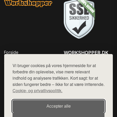
Forside
WORKSHOPPER.DK
Produkter
Tlf. 78768672
Top Rabatter
Vi bruger cookies på vores hjemmeside for at
Mail:
hej@want.dk
Kontakt
forbedre din oplevelse, vise mere relevant
indhold og analysere trafikken. Kort sagt: for at
Cookie- og privatlivspolitik
siden fungerer bedre – ikke for at være irriterende.
Cookie- og privatlivspolitik.
Denne side er en del af want.dk, der udgiver en række
Accepter alle
hjemmesider med præsentation af forskellige produkter fra