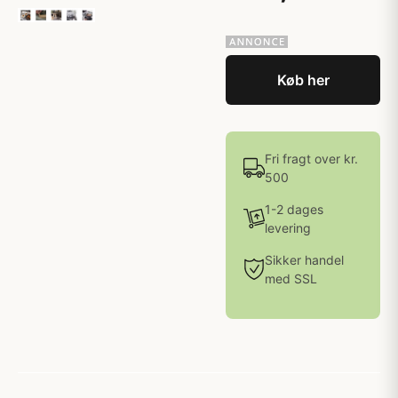
Køb her
Fri fragt over kr.
500
1-2 dages
levering
Sikker handel
med SSL