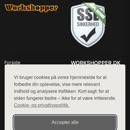
Forside
WORKSHOPPER.DK
Produkter
Tlf. 78768672
Top Rabatter
Vi bruger cookies på vores hjemmeside for at
Mail:
hej@want.dk
Kontakt
forbedre din oplevelse, vise mere relevant
indhold og analysere trafikken. Kort sagt: for at
Cookie- og privatlivspolitik
siden fungerer bedre – ikke for at være irriterende.
Cookie- og privatlivspolitik.
Denne side er en del af want.dk, der udgiver en række
Accepter alle
hjemmesider med præsentation af forskellige produkter fra