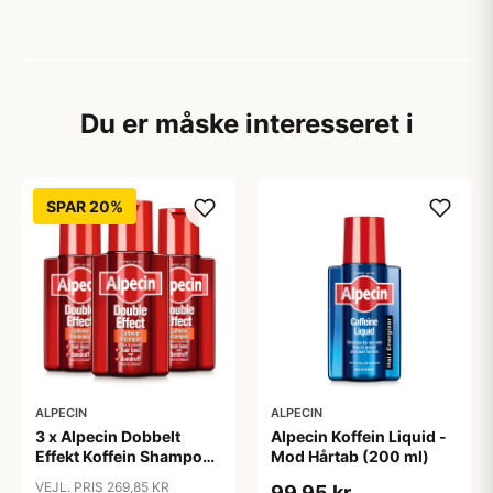
Du er måske interesseret i
SPAR 20%
ALPECIN
ALPECIN
3 x Alpecin Dobbelt
Alpecin Koffein Liquid -
Effekt Koffein Shampoo
Mod Hårtab (200 ml)
- Mod Hårtab (200 ml)
VEJL. PRIS 269,85 KR
99,95 kr