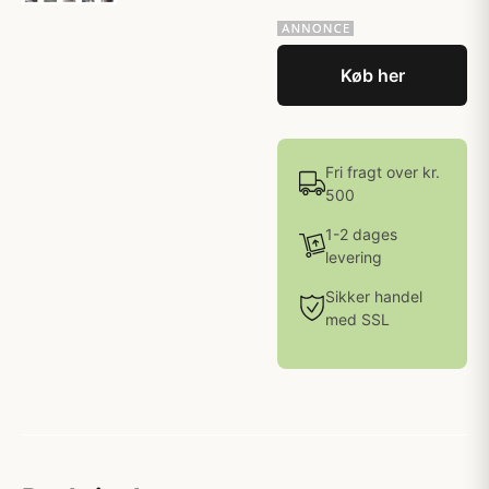
Køb her
Fri fragt over kr.
500
1-2 dages
levering
Sikker handel
med SSL