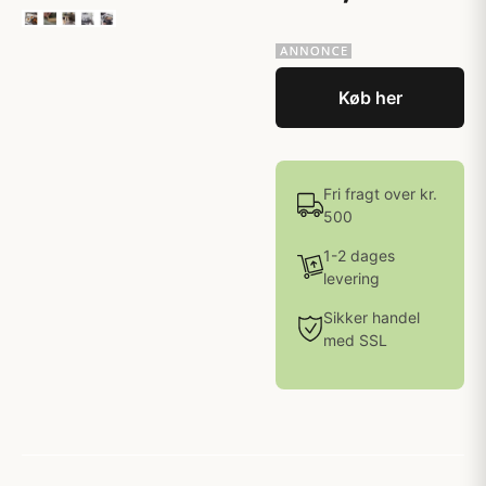
Køb her
Fri fragt over kr.
500
1-2 dages
levering
Sikker handel
med SSL