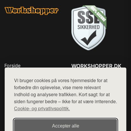
Forside
WORKSHOPPER.DK
Produkter
Tlf. 78768672
Top Rabatter
Vi bruger cookies på vores hjemmeside for at
Mail:
hej@want.dk
Kontakt
forbedre din oplevelse, vise mere relevant
indhold og analysere trafikken. Kort sagt: for at
Cookie- og privatlivspolitik
siden fungerer bedre – ikke for at være irriterende.
Cookie- og privatlivspolitik.
Denne side er en del af want.dk, der udgiver en række
Accepter alle