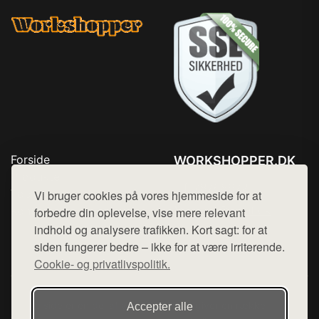
Forside
WORKSHOPPER.DK
Produkter
Tlf. 78768672
Top Rabatter
Vi bruger cookies på vores hjemmeside for at
Mail:
hej@want.dk
Kontakt
forbedre din oplevelse, vise mere relevant
indhold og analysere trafikken. Kort sagt: for at
Cookie- og privatlivspolitik
siden fungerer bedre – ikke for at være irriterende.
Cookie- og privatlivspolitik.
Denne side er en del af want.dk, der udgiver en række
Accepter alle