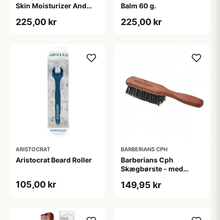
Skin Moisturizer And
Balm 60 g.
Beard Conditioner (100
225,00 kr
225,00 kr
ml)
ARISTOCRAT
BARBERIANS CPH
Aristocrat Beard Roller
Barberians Cph
Skægbørste - med
håndtag
105,00 kr
149,95 kr