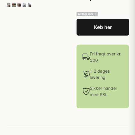
Køb her
Fri fragt over kr.
500
1-2 dages
levering
Sikker handel
med SSL