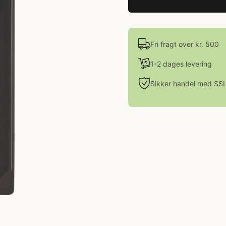
Fri fragt over kr. 500
1-2 dages levering
Sikker handel med SS