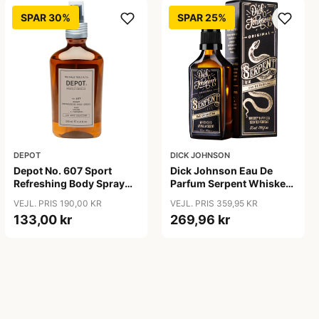
SPAR 30%
SPAR 25%
DEPOT
DICK JOHNSON
Depot No. 607 Sport
Dick Johnson Eau De
Refreshing Body Spray
Parfum Serpent Whiskey
(200 ml)
& Vanilla (50 ml)
VEJL. PRIS 190,00 KR
VEJL. PRIS 359,95 KR
133,00 kr
269,96 kr