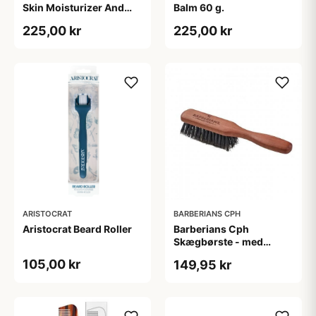
Skin Moisturizer And
Balm 60 g.
Beard Conditioner (100
225,00 kr
225,00 kr
ml)
ARISTOCRAT
BARBERIANS CPH
Aristocrat Beard Roller
Barberians Cph
Skægbørste - med
håndtag
105,00 kr
149,95 kr