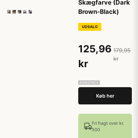
Skægfarve (Dark
Brown-Black)
UDSALG
125,96
179,95
kr
kr
Køb her
Fri fragt over kr.
500