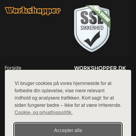
Forside
WORKSHOPPER.DK
Produkter
Tlf. 78768672
Top Rabatter
Vi bruger cookies på vores hjemmeside for at
Mail:
hej@want.dk
Kontakt
forbedre din oplevelse, vise mere relevant
indhold og analysere trafikken. Kort sagt: for at
Cookie- og privatlivspolitik
siden fungerer bedre – ikke for at være irriterende.
Cookie- og privatlivspolitik.
Denne side er en del af want.dk, der udgiver en række
Accepter alle