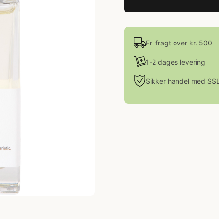
Fri fragt over kr. 500
1-2 dages levering
Sikker handel med SS