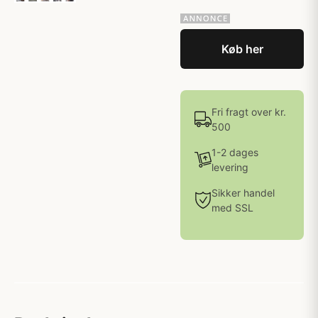
Køb her
Fri fragt over kr.
500
1-2 dages
levering
Sikker handel
med SSL