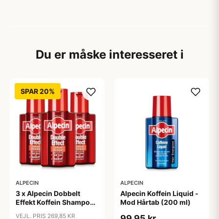
Du er måske interesseret i
SPAR 20%
ALPECIN
ALPECIN
3 x Alpecin Dobbelt
Alpecin Koffein Liquid -
Effekt Koffein Shampoo
Mod Hårtab (200 ml)
- Mod Hårtab (200 ml)
VEJL. PRIS 269,85 KR
99,95 kr