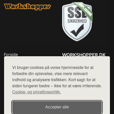
Forside
WORKSHOPPER.DK
Produkter
Tlf. 78768672
Top Rabatter
Vi bruger cookies på vores hjemmeside for at
Mail:
hej@want.dk
Kontakt
forbedre din oplevelse, vise mere relevant
indhold og analysere trafikken. Kort sagt: for at
Cookie- og privatlivspolitik
siden fungerer bedre – ikke for at være irriterende.
Cookie- og privatlivspolitik.
Denne side er en del af want.dk, der udgiver en række
Accepter alle
hjemmesider med præsentation af forskellige produkter fra