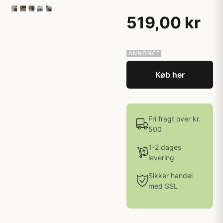
519,00 kr
Køb her
Fri fragt over kr.
500
1-2 dages
levering
Sikker handel
med SSL