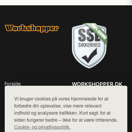
Forside
WORKSHOPPER.DK
Produkter
Tlf. 78768672
Top Rabatter
Vi bruger cookies på vores hjemmeside for at
Mail:
hej@want.dk
Kontakt
forbedre din oplevelse, vise mere relevant
indhold og analysere trafikken. Kort sagt: for at
Cookie- og privatlivspolitik
siden fungerer bedre – ikke for at være irriterende.
Cookie- og privatlivspolitik.