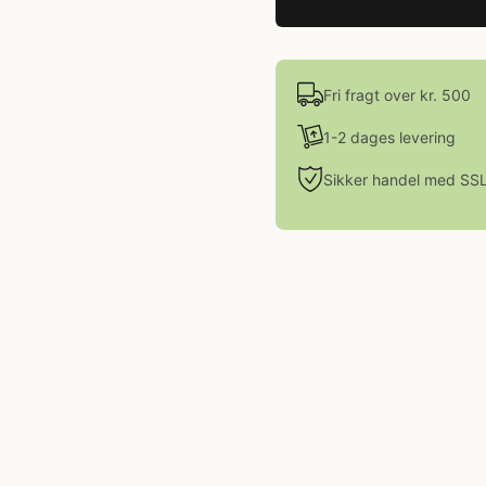
Fri fragt over kr. 500
1-2 dages levering
Sikker handel med SS