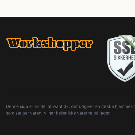
Denne side er en del af want.dk, der udgiver en række hjemmeside
som sælger varen. Vi har heller ikke varerne på lager.