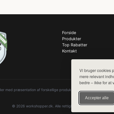
Forside
Produkter
Top Rabatter
Kontakt
Vi bruger cookies p
mere relevant indho
bedre – ikke for at 
r med præsentation af forskellige produkter fra diverse webshops. De
Accepter alle
© 2026 workshopper.dk. Alle rettigheder forbeholdes.