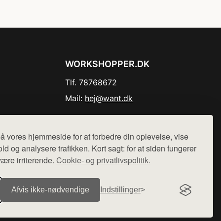
WORKSHOPPER.DK
Tlf. 78768672
Mail:
hej@want.dk
Cookie- og privatlivspolitik
å vores hjemmeside for at forbedre din oplevelse, vise
ld og analysere trafikken. Kort sagt: for at siden fungerer
være irriterende.
Cookie- og privatlivspolitik.
r sælges ikke varer fra denne side - vi henviser til de shops,
Afvis ikke‑nødvendige
Indstillinger