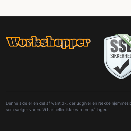
Denne side er en del af want.dk, der udgiver en række hjemmeside
som sælger varen. Vi har heller ikke varerne på lager.