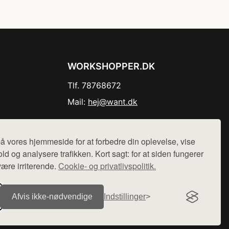
WORKSHOPPER.DK
Tlf. 78768672
Mail:
hej@want.dk
Cookie- og privatlivspolitik
å vores hjemmeside for at forbedre din oplevelse, vise
ld og analysere trafikken. Kort sagt: for at siden fungerer
være irriterende.
Cookie- og privatlivspolitik.
r sælges ikke varer fra denne side - vi henviser til de shops,
Afvis ikke‑nødvendige
Indstillinger