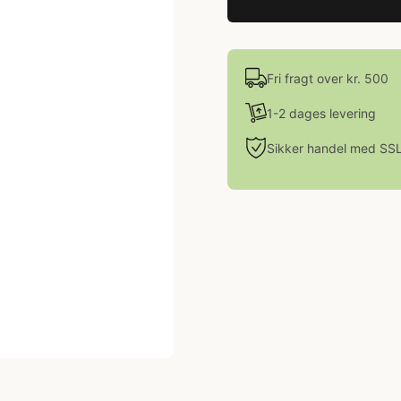
Fri fragt over kr. 500
1-2 dages levering
Sikker handel med SS