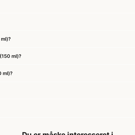
 ml)?
(150 ml)?
0 ml)?
Du er måske interesseret i