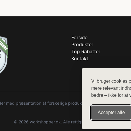
Forside
Produkter
Top Rabatter
Kontakt
Vi bruger cookies p
mere relevant indho
bedre – ikke for at 
r med præsentation af forskellige produkter fra diverse webshops. De
Accepter alle
© 2026 workshopper.dk. Alle rettigheder forbeholdes.