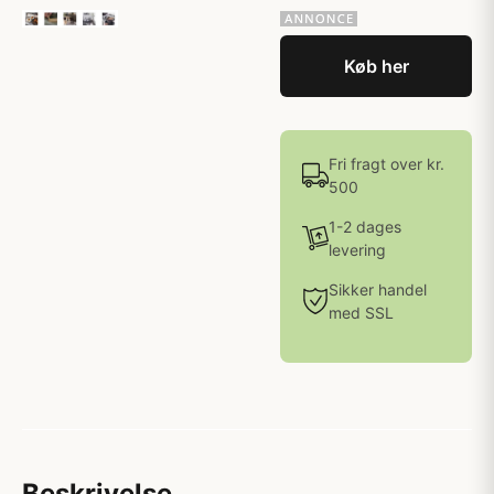
Køb her
Fri fragt over kr.
500
1-2 dages
levering
Sikker handel
med SSL
Beskrivelse