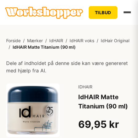
TILBUD
Forside
/
Mærker
/
IdHAIR
/
IdHAIR voks
/
IdHair Original
/
IdHAIR Matte Titanium (90 ml)
Dele af indholdet på denne side kan være genereret
med hjælp fra AI.
IDHAIR
IdHAIR Matte
Titanium (90 ml)
69,95 kr