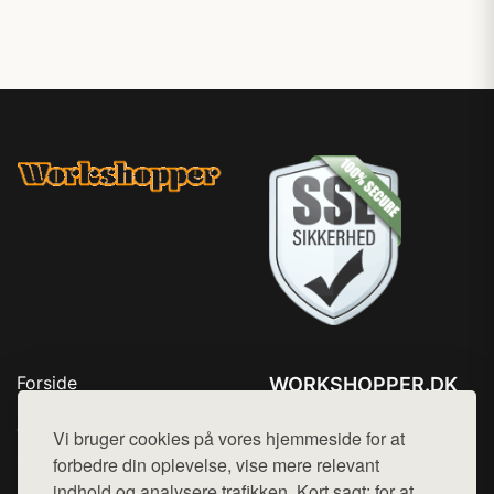
Forside
WORKSHOPPER.DK
Produkter
Tlf. 78768672
Top Rabatter
Vi bruger cookies på vores hjemmeside for at
Mail:
hej@want.dk
Kontakt
forbedre din oplevelse, vise mere relevant
indhold og analysere trafikken. Kort sagt: for at