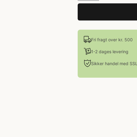
Fri fragt over kr. 500
1-2 dages levering
Sikker handel med SS