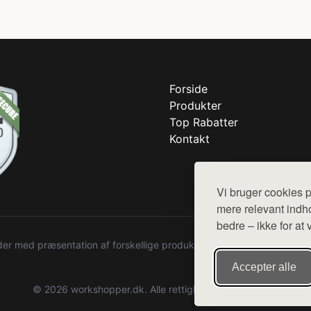
Forside
Produkter
Top Rabatter
Kontakt
Vi bruger cookies p
mere relevant indho
bedre – ikke for at 
r med præsentation af forskellige produkter fra diverse webshops. De
Accepter alle
© 2026 workshopper.dk. Alle rettigheder forbeholdes.