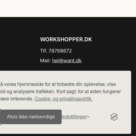
WORKSHOPPER.DK
Tlf. 78768672
Mail:
hej@want.dk
Cookie- og privatlivspolitik
å vores hjemmeside for at forbedre din oplevelse, vise
ld og analysere trafikken. Kort sagt: for at siden fungerer
være irriterende.
Cookie- og privatlivspolitik.
r sælges ikke varer fra denne side - vi henviser til de shops,
Afvis ikke‑nødvendige
Indstillinger