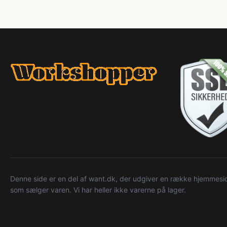
Denne side er en del af want.dk, der udgiver en række hjemmeside
som sælger varen. Vi har heller ikke varerne på lager.