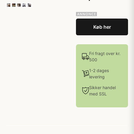
Køb her
Fri fragt over kr.
500
1-2 dages
levering
Sikker handel
med SSL