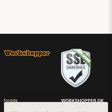
Forside
WORKSHOPPER.DK
Produkter
Tlf. 78768672