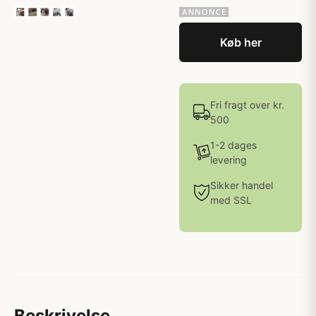
Køb her
Fri fragt over kr.
500
1-2 dages
levering
Sikker handel
med SSL
Beskrivelse