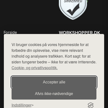
Forside
WORKSHOPPER.DK
Produkter
Tlf. 78768672
Top Rabatter
Vi bruger cookies på vores hjemmeside for at
Mail:
hej@want.dk
Kontakt
forbedre din oplevelse, vise mere relevant
indhold og analysere trafikken. Kort sagt: for at
Cookie- og privatlivspolitik
siden fungerer bedre – ikke for at være irriterende.
Cookie- og privatlivspolitik.
Denne side er en del af want.dk, der udgiver en række
Accepter alle
hjemmesider med præsentation af forskellige produkter fra
diverse webshops. Der sælges ikke varer fra denne side - vi
Afvis ikke‑nødvendige
henviser til de shops, som sælger varen. Vi har heller ikke
varerne på lager.
Indstillinger