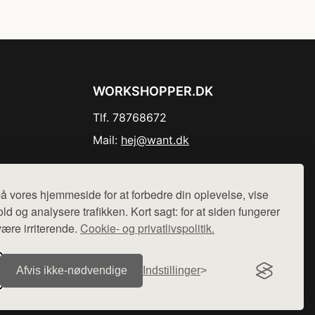
WORKSHOPPER.DK
Tlf. 78768672
Mail:
hej@want.dk
Cookie- og privatlivspolitik
å vores hjemmeside for at forbedre din oplevelse, vise
ld og analysere trafikken. Kort sagt: for at siden fungerer
være irriterende.
Cookie- og privatlivspolitik.
r sælges ikke varer fra denne side - vi henviser til de shops,
Afvis ikke‑nødvendige
Indstillinger