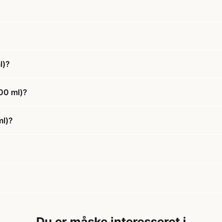
l)?
00 ml)?
ml)?
Du er måske interesseret i