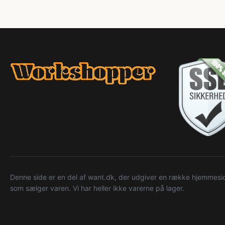
Denne side er en del af want.dk, der udgiver en række hjemmeside
som sælger varen. Vi har heller ikke varerne på lager.