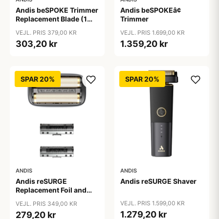
Andis beSPOKE Trimmer
Andis beSPOKEâ¢
Replacement Blade (1
Trimmer
stk)
VEJL. PRIS 379,00 KR
VEJL. PRIS 1.699,00 KR
303,20 kr
1.359,20 kr
SPAR 20%
SPAR 20%
ANDIS
ANDIS
Andis reSURGE
Andis reSURGE Shaver
Replacement Foil and
Cutters
VEJL. PRIS 1.599,00 KR
VEJL. PRIS 349,00 KR
1.279,20 kr
279,20 kr