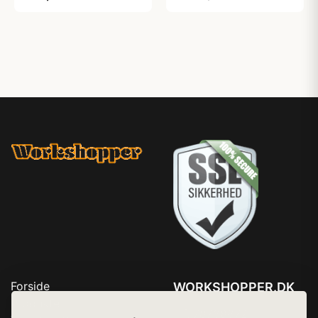
Forside
WORKSHOPPER.DK
Produkter
Tlf. 78768672