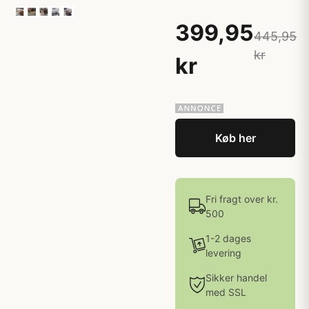
399,95
445,95
kr
kr
Køb her
Fri fragt over kr.
500
1-2 dages
levering
Sikker handel
med SSL