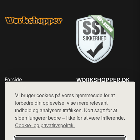
Forside
WORKSHOPPER.DK
Produkter
Tlf. 78768672
Top Rabatter
Vi bruger cookies på vores hjemmeside for at
Mail:
hej@want.dk
Kontakt
forbedre din oplevelse, vise mere relevant
indhold og analysere trafikken. Kort sagt: for at
Cookie- og privatlivspolitik
siden fungerer bedre – ikke for at være irriterende.
Cookie- og privatlivspolitik.