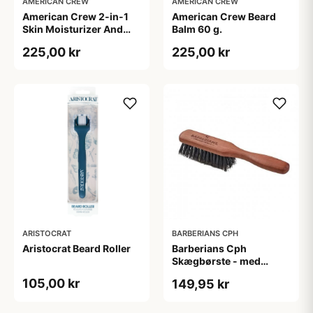
AMERICAN CREW
AMERICAN CREW
American Crew 2-in-1
American Crew Beard
Skin Moisturizer And
Balm 60 g.
Beard Conditioner (100
225,00 kr
225,00 kr
ml)
ARISTOCRAT
BARBERIANS CPH
Aristocrat Beard Roller
Barberians Cph
Skægbørste - med
håndtag
105,00 kr
149,95 kr