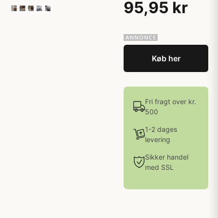
95,95 kr
Køb her
Fri fragt over kr.
500
1-2 dages
levering
Sikker handel
med SSL