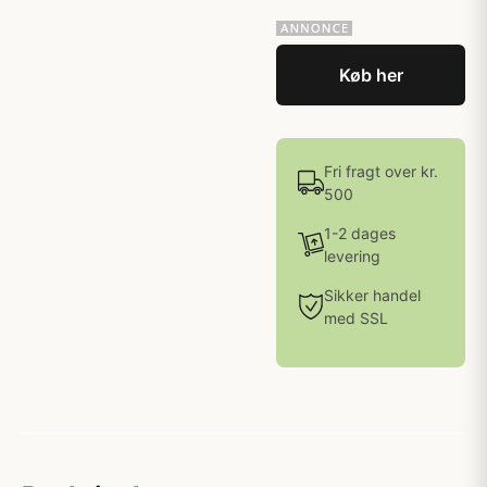
Køb her
Fri fragt over kr.
500
1-2 dages
levering
Sikker handel
med SSL