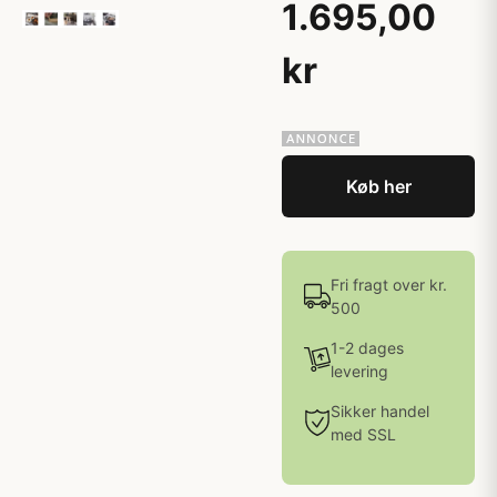
1.695,00
kr
Køb her
Fri fragt over kr.
500
1-2 dages
levering
Sikker handel
med SSL