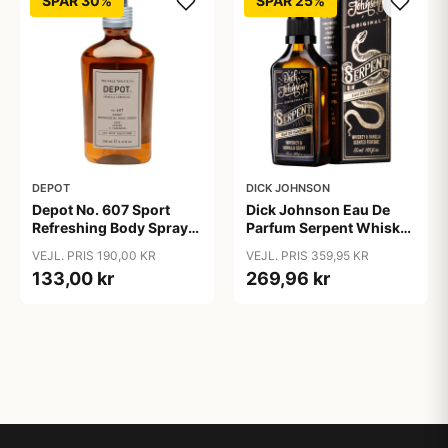
SPAR 30%
SPAR 25%
DEPOT
DICK JOHNSON
Depot No. 607 Sport
Dick Johnson Eau De
Refreshing Body Spray
Parfum Serpent Whiskey
(200 ml)
& Vanilla (50 ml)
VEJL. PRIS 190,00 KR
VEJL. PRIS 359,95 KR
133,00 kr
269,96 kr