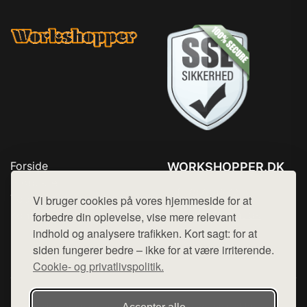
Forside
WORKSHOPPER.DK
Produkter
Tlf. 78768672
Top Rabatter
Vi bruger cookies på vores hjemmeside for at
Mail:
hej@want.dk
Kontakt
forbedre din oplevelse, vise mere relevant
indhold og analysere trafikken. Kort sagt: for at
Cookie- og privatlivspolitik
siden fungerer bedre – ikke for at være irriterende.
Cookie- og privatlivspolitik.
Denne side er en del af want.dk, der udgiver en række