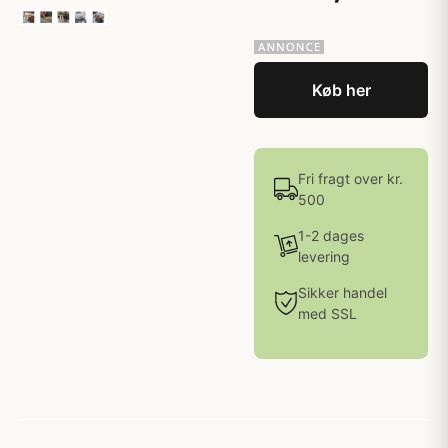
Køb her
Fri fragt over kr.
500
1-2 dages
levering
Sikker handel
med SSL