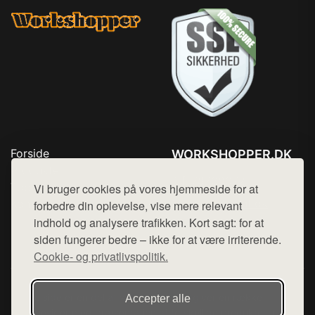
Forside
WORKSHOPPER.DK
Produkter
Tlf. 78768672
Top Rabatter
Vi bruger cookies på vores hjemmeside for at
Mail:
hej@want.dk
Kontakt
forbedre din oplevelse, vise mere relevant
indhold og analysere trafikken. Kort sagt: for at
Cookie- og privatlivspolitik
siden fungerer bedre – ikke for at være irriterende.
Cookie- og privatlivspolitik.
Denne side er en del af want.dk, der udgiver en række
Accepter alle
hjemmesider med præsentation af forskellige produkter fra