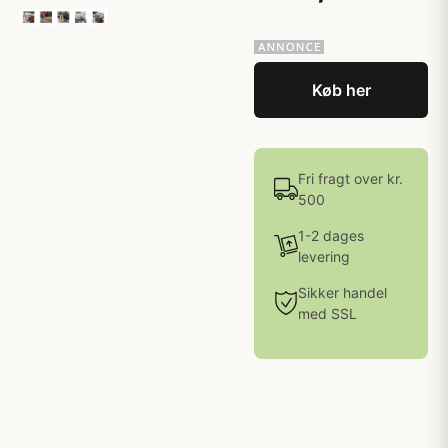
Køb her
Fri fragt over kr.
500
1-2 dages
levering
Sikker handel
med SSL