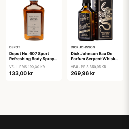
DEPOT
DICK JOHNSON
Depot No. 607 Sport
Dick Johnson Eau De
Refreshing Body Spray
Parfum Serpent Whiskey
(200 ml)
& Vanilla (50 ml)
VEJL. PRIS 190,00 KR
VEJL. PRIS 359,95 KR
133,00 kr
269,96 kr