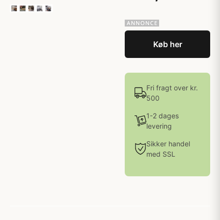
Køb her
Fri fragt over kr.
500
1-2 dages
levering
Sikker handel
med SSL