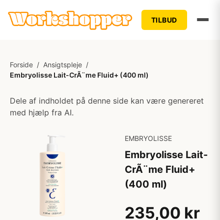
TILBUD
Forside
/
Ansigtspleje
/
Embryolisse Lait-CrÃ¨me Fluid+ (400 ml)
Dele af indholdet på denne side kan være genereret
med hjælp fra AI.
EMBRYOLISSE
Embryolisse Lait-
CrÃ¨me Fluid+
(400 ml)
235,00 kr