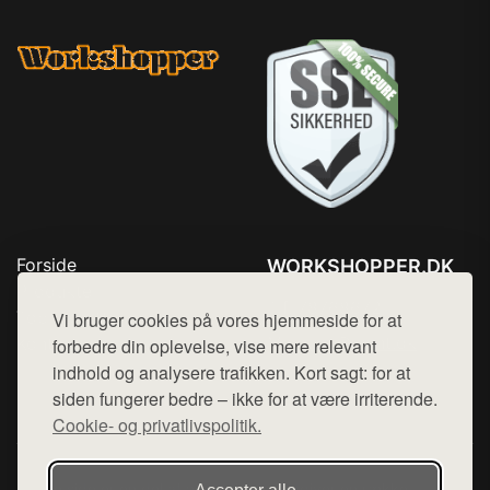
Forside
WORKSHOPPER.DK
Produkter
Tlf. 78768672
Top Rabatter
Vi bruger cookies på vores hjemmeside for at
Mail:
hej@want.dk
Kontakt
forbedre din oplevelse, vise mere relevant
indhold og analysere trafikken. Kort sagt: for at
Cookie- og privatlivspolitik
siden fungerer bedre – ikke for at være irriterende.
Cookie- og privatlivspolitik.
Denne side er en del af want.dk, der udgiver en række