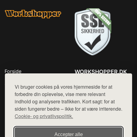
Forside
WORKSHOPPER.DK
Produkter
Tlf. 78768672
Top Rabatter
Vi bruger cookies på vores hjemmeside for at
Mail:
hej@want.dk
Kontakt
forbedre din oplevelse, vise mere relevant
indhold og analysere trafikken. Kort sagt: for at
Cookie- og privatlivspolitik
siden fungerer bedre – ikke for at være irriterende.
Cookie- og privatlivspolitik.
Denne side er en del af want.dk, der udgiver en række
Accepter alle