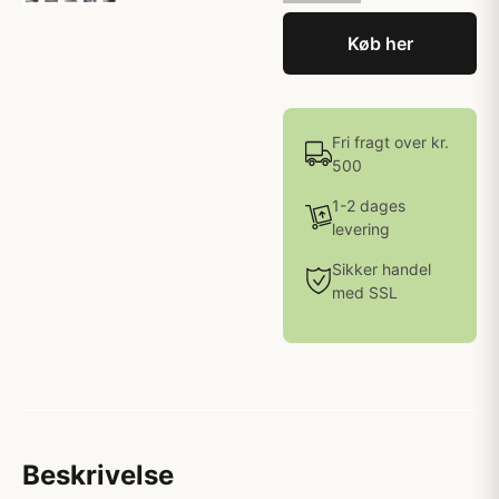
Køb her
Fri fragt over kr.
500
1-2 dages
levering
Sikker handel
med SSL
Beskrivelse