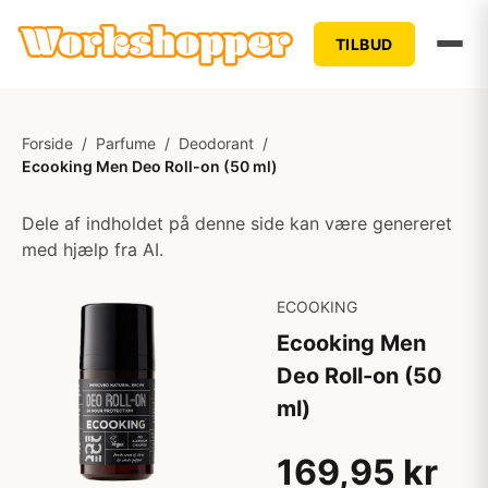
TILBUD
Forside
/
Parfume
/
Deodorant
/
Ecooking Men Deo Roll-on (50 ml)
Dele af indholdet på denne side kan være genereret
med hjælp fra AI.
ECOOKING
Ecooking Men
Deo Roll-on (50
ml)
169,95 kr