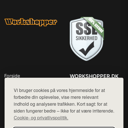
Forside
WORKSHOPPER.DK
Produkter
Tlf. 78768672
Top Rabatter
Vi bruger cookies på vores hjemmeside for at
Mail:
hej@want.dk
Kontakt
forbedre din oplevelse, vise mere relevant
indhold og analysere trafikken. Kort sagt: for at
Cookie- og privatlivspolitik
siden fungerer bedre – ikke for at være irriterende.
Cookie- og privatlivspolitik.