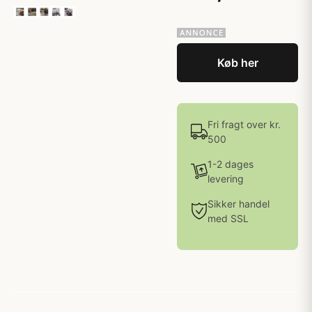
Køb her
Fri fragt over kr.
500
1-2 dages
levering
Sikker handel
med SSL