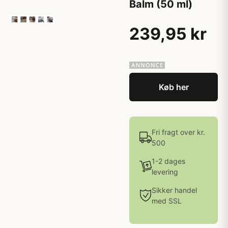
Balm (50 ml)
239,95 kr
Køb her
Fri fragt over kr.
500
1-2 dages
levering
Sikker handel
med SSL