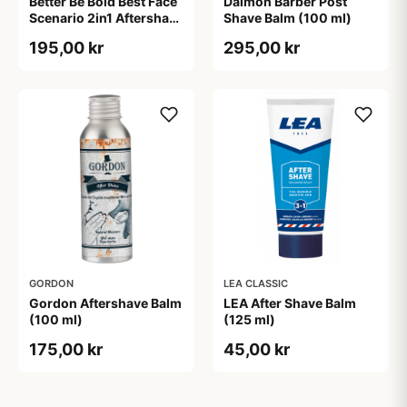
Better Be Bold Best Face
Daimon Barber Post
Scenario 2in1 Aftershave
Shave Balm (100 ml)
Balm & Face Cream (50
195,00 kr
295,00 kr
ml)
GORDON
LEA CLASSIC
Gordon Aftershave Balm
LEA After Shave Balm
(100 ml)
(125 ml)
175,00 kr
45,00 kr