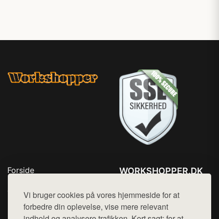
Forside
WORKSHOPPER.DK
Produkter
Tlf. 78768672
Top Rabatter
Vi bruger cookies på vores hjemmeside for at
Mail:
hej@want.dk
Kontakt
forbedre din oplevelse, vise mere relevant
indhold og analysere trafikken. Kort sagt: for at