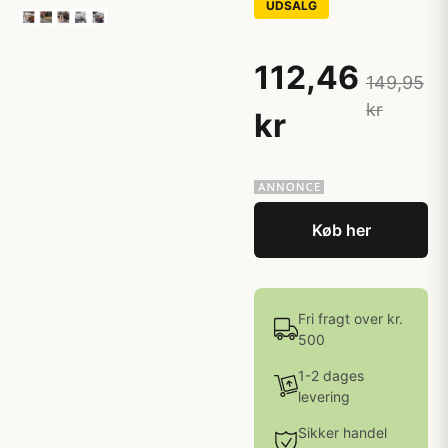
UDSALG
112,46
149,95
kr
kr
Køb her
Fri fragt over kr.
500
1-2 dages
levering
Sikker handel