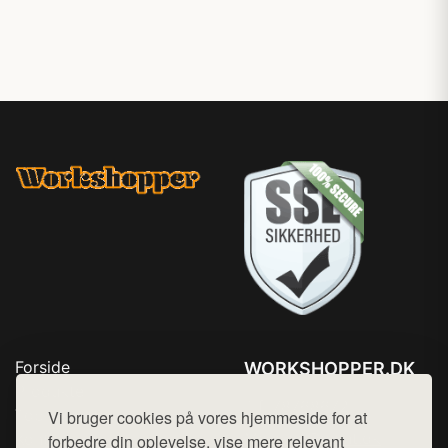
Forside
WORKSHOPPER.DK
Produkter
Tlf. 78768672
Top Rabatter
Vi bruger cookies på vores hjemmeside for at
Mail:
hej@want.dk
Kontakt
forbedre din oplevelse, vise mere relevant