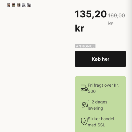
135,20
169,00
kr
kr
Køb her
Fri fragt over kr.
500
1-2 dages
levering
Sikker handel
med SSL