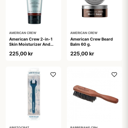
AMERICAN CREW
AMERICAN CREW
American Crew 2-in-1
American Crew Beard
Skin Moisturizer And
Balm 60 g.
Beard Conditioner (100
225,00 kr
225,00 kr
ml)
ARISTOCRAT
BARBERIANS CPH