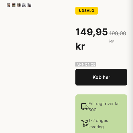
UDSALG
149,95
199,00
kr
kr
Køb her
Fri fragt over kr.
500
1-2 dages
levering