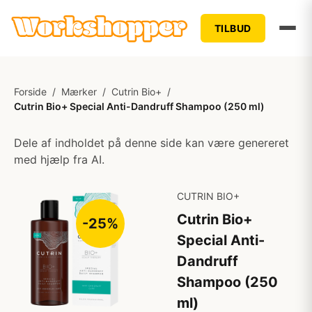
TILBUD
Forside
/
Mærker
/
Cutrin Bio+
/
Cutrin Bio+ Special Anti-Dandruff Shampoo (250 ml)
Dele af indholdet på denne side kan være genereret
med hjælp fra AI.
CUTRIN BIO+
Cutrin Bio+
-25%
Special Anti-
Dandruff
Shampoo (250
ml)