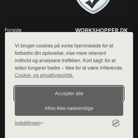
Forside
WORKSHOPPER.DK
Produkter
Tlf. 78768672
Top Rabatter
Vi bruger cookies på vores hjemmeside for at
Mail:
hej@want.dk
Kontakt
forbedre din oplevelse, vise mere relevant
indhold og analysere trafikken. Kort sagt: for at
Cookie- og privatlivspolitik
siden fungerer bedre – ikke for at være irriterende.
Cookie- og privatlivspolitik.
Denne side er en del af want.dk, der udgiver en række
Accepter alle
hjemmesider med præsentation af forskellige produkter fra
diverse webshops. Der sælges ikke varer fra denne side - vi
Afvis ikke‑nødvendige
henviser til de shops, som sælger varen. Vi har heller ikke
varerne på lager.
Indstillinger
© 2026 workshopper.dk. Alle rettigheder forbeholdes.