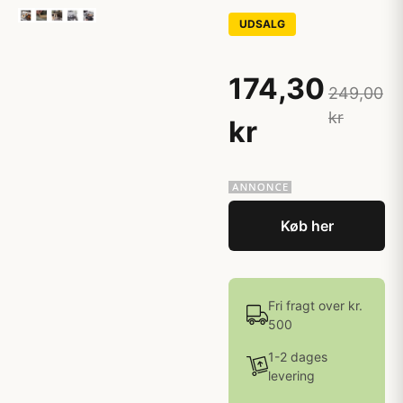
UDSALG
174,30
249,00
kr
kr
Køb her
Fri fragt over kr.
500
1-2 dages
levering