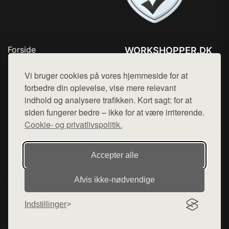
Forside
WORKSHOPPER.DK
Produkter
Tlf. 78768672
Top Rabatter
Vi bruger cookies på vores hjemmeside for at
Mail:
hej@want.dk
Kontakt
forbedre din oplevelse, vise mere relevant
indhold og analysere trafikken. Kort sagt: for at
Cookie- og privatlivspolitik
siden fungerer bedre – ikke for at være irriterende.
Cookie- og privatlivspolitik.
Denne side er en del af want.dk, der udgiver en række
Accepter alle
hjemmesider med præsentation af forskellige produkter fra
diverse webshops. Der sælges ikke varer fra denne side - vi
Afvis ikke‑nødvendige
henviser til de shops, som sælger varen. Vi har heller ikke
varerne på lager.
Indstillinger
© 2026 workshopper.dk. Alle rettigheder forbeholdes.