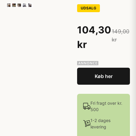
UDSALG
104,30
149,00
kr
kr
Køb her
Fri fragt over kr.
500
1-2 dages
levering